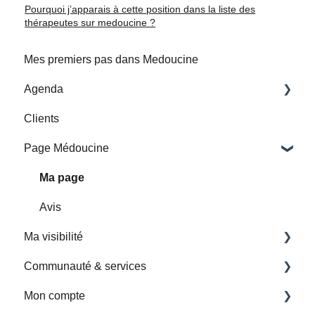
Pourquoi j’apparais à cette position dans la liste des
thérapeutes sur medoucine ?
Mes premiers pas dans Medoucine
Agenda
Clients
Mes horaires et adresses de consultation
Page Médoucine
Mes rendez-vous
Importer un agenda google tiers
Ma page
Avis
Ma visibilité
Communauté & services
Partenariats Medoucine
Mon compte
Permettre la prise de rendez-vous en ligne
Nouvelle rubrique Services et Communauté