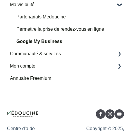
Ma visibilité
Importer un agenda google tiers
Ma page
Avis
Partenariats Medoucine
Permettre la prise de rendez-vous en ligne
Google My Business
Communauté & services
Mon compte
Nouvelle rubrique Services et Communauté
Annuaire Freemium
Presse
Facturation
Parrainage
Abonnement
Partenaires
Centre d'aide
Copyright © 2025,