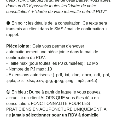
deux RDV, indiquez la durée de cette pause.
Vous aurez
donc un RDV possible toutes les "durée de votre
consultation" + "durée de votre intervalle entre 2 RDV"
⚫ En noir : les détails de la consultation. Ce texte sera
transmis au client dans le SMS / mail de confirmation +
rappel.
Pièce jointe
: Cela vous permet d'envoyer
automatiquement une pièce jointe dans le mail de
confirmation du RDV.
- Taille max (pour toutes les PJ cumulées) : 12 Mo
- Nombre de PJ max : 10
- Extensions autorisées : ( .pdf, .txt, .doc, .docx, .odt, .ppt,
.pptx, .xls, .xlsx, .csv, .jpg, .jpeg, .png, .mp3, .m4a)
🔵 En bleu : Durée à partir de laquelle vous pouvez
accueillir un client ALORS QUE vous êtes déjà en
consultation. FONCTIONNALITE POUR LES
PRATICIENS EN ACUPONCTURE UNIQUEMENT. À
ne
jamais sélectionner pour un RDV à domicile