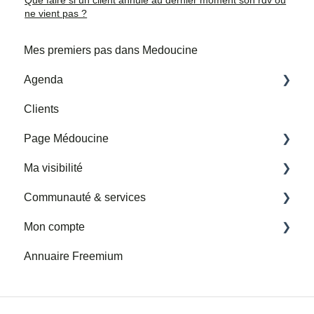
ne vient pas ?
Mes premiers pas dans Medoucine
Agenda
Clients
Mes horaires et adresses de consultation
Page Médoucine
Mes rendez-vous
Ma visibilité
Importer un agenda google tiers
Ma page
Communauté & services
Avis
Partenariats Medoucine
Mon compte
Permettre la prise de rendez-vous en ligne
Nouvelle rubrique Services et Communauté
Annuaire Freemium
Google My Business
Presse
Facturation
Parrainage
Abonnement