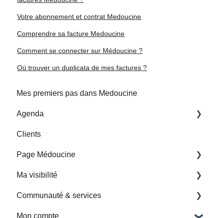
Votre abonnement et contrat Medoucine
Comprendre sa facture Medoucine
Comment se connecter sur Médoucine ?
Où trouver un duplicata de mes factures ?
Mes premiers pas dans Medoucine
Agenda
Clients
Mes horaires et adresses de consultation
Page Médoucine
Mes rendez-vous
Ma visibilité
Importer un agenda google tiers
Ma page
Communauté & services
Avis
Partenariats Medoucine
Mon compte
Permettre la prise de rendez-vous en ligne
Nouvelle rubrique Services et Communauté