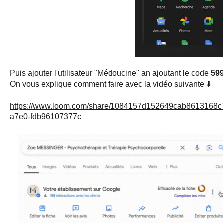
Puis ajouter l'utilisateur "Médoucine" an ajoutant le code
59
On vous explique comment faire avec la vidéo suivante ⬇️
https://www.loom.com/share/1084157d152649cab8613168c
a7e0-fdb96107377c