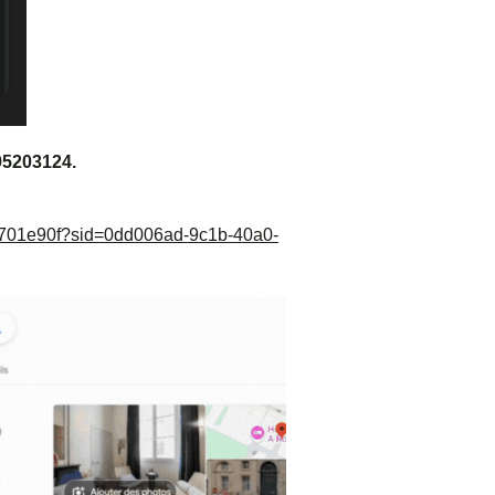
95203124.
701e90f?sid=0dd006ad-9c1b-40a0-