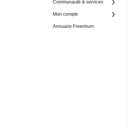
Communauté & services
Mon compte
Nouvelle rubrique
Services et Communauté
Annuaire Freemium
Facturation
Presse
Abonnement
Parrainage
Partenaires