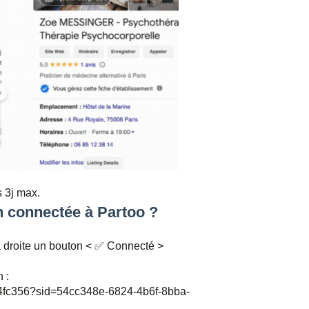
s 3j max.
 connectée à Partoo ?
 à droite un bouton < ✅ Connecté >
 :
4fc356?sid=54cc348e-6824-4b6f-8bba-