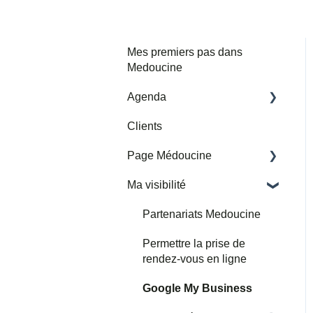
Mes premiers pas dans
Medoucine
Agenda
Clients
Mes horaires et adresses
de consultation
Page Médoucine
Mes rendez-vous
Ma visibilité
Ma page
Importer un agenda google
Avis
Partenariats Medoucine
tiers
Permettre la prise de
rendez-vous en ligne
Google My Business