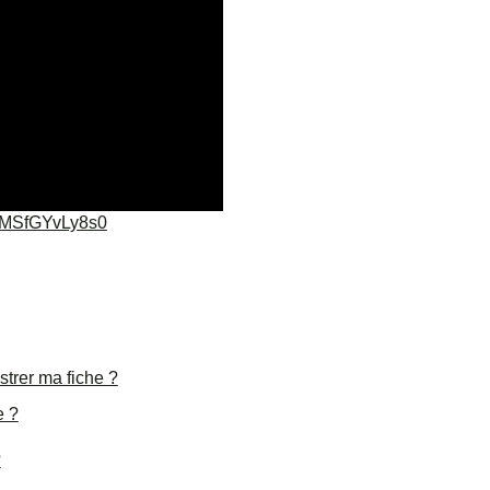
v=MSfGYvLy8s0
trer ma fiche ?
e ?
?