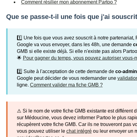
Comment résilier mon abonnement Partoo ?
Que se passe-t-il une fois que j'ai souscrit 
1️⃣ Une fois que vous avez souscrit à notre partenariat, 
Google va vous envoyer, dans les 48h, une demande
c
GMB si elle existe déjà. Si elle n'existe pas alors Parto
🌟
Pour gagner du temps, vous pouvez autoriser vous-m
2️⃣ Suite à l'acceptation de cette demande de
co-admini
Google peut décider de vous redemander une
validatio
ligne.
Comment valider ma fiche GMB ?
⚠️ Si le nom de votre fiche GMB existante est différent 
sur Médoucine, vous devez informer Partoo le plus rapi
récupèrent votre fiche GMB. Car ils ne trouveront pas vo
vous pouvez utiliser le
chat intégré
ou leur envoyer un ma