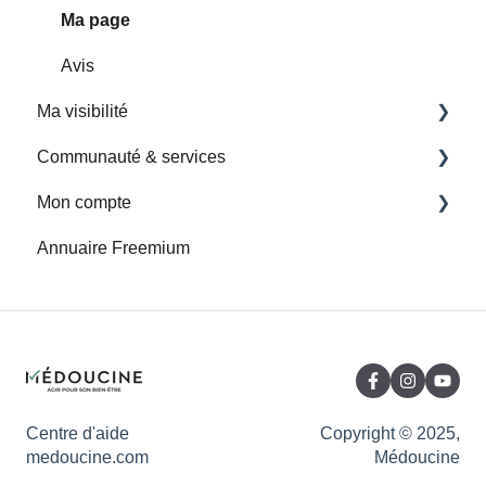
Importer un agenda google tiers
Ma page
Avis
Ma visibilité
Communauté & services
Partenariats Medoucine
Mon compte
Permettre la prise de rendez-vous en ligne
Nouvelle rubrique Services et Communauté
Annuaire Freemium
Google My Business
Presse
Facturation
Parrainage
Abonnement
Partenaires
Centre d'aide
Copyright © 2025,
medoucine.com
Médoucine