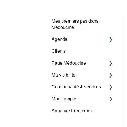
Mes premiers pas dans
Medoucine
Agenda
Clients
Mes horaires et adresses
de consultation
Page Médoucine
Mes rendez-vous
Ma visibilité
Ma page
Importer un agenda google
Communauté & services
Avis
Partenariats Medoucine
tiers
Mon compte
Permettre la prise de
Nouvelle rubrique
rendez-vous en ligne
Services et Communauté
Annuaire Freemium
Facturation
Google My Business
Presse
Abonnement