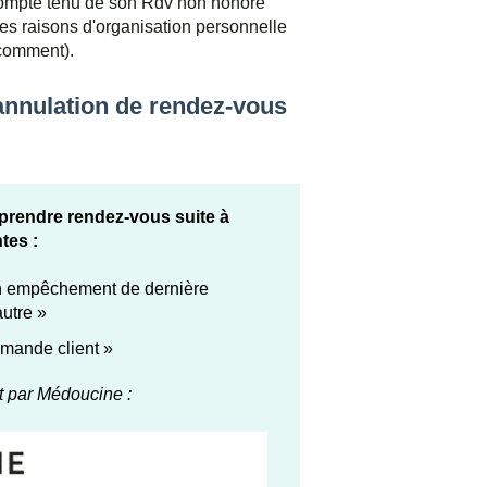
e compte tenu de son Rdv non honoré
s raisons d'organisation personnelle
t comment).
 annulation de rendez-vous
eprendre rendez-vous suite à
tes :
i un empêchement de dernière
autre »
demande client »
t par Médoucine :