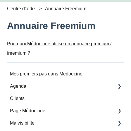
Centre d'aide
Annuaire Freemium
Annuaire Freemium
Pourquoi Médoucine utilise un annuaire premium /
freemium ?
Mes premiers pas dans Medoucine
Agenda
Clients
Mes horaires et adresses de consultation
Page Médoucine
Mes rendez-vous
Ma visibilité
Importer un agenda google tiers
Ma page