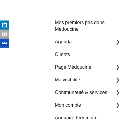
Mes premiers pas dans
Medoucine
Agenda
Clients
Mes horaires et adresses
de consultation
Page Médoucine
Mes rendez-vous
Ma visibilité
Ma page
Importer un agenda google
Communauté & services
Avis
Partenariats Medoucine
tiers
Mon compte
Permettre la prise de
Nouvelle rubrique
rendez-vous en ligne
Services et Communauté
Annuaire Freemium
Facturation
Google My Business
Presse
Abonnement