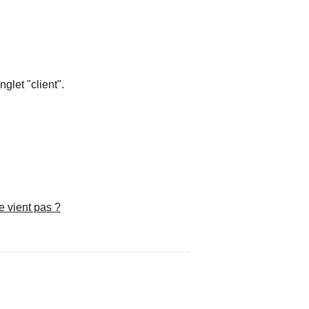
glet "client".
e vient pas ?